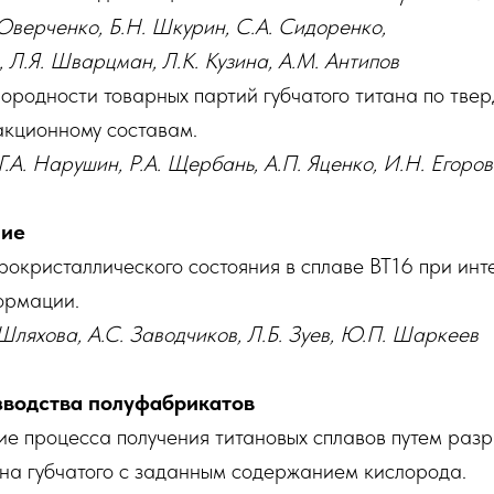
Оверченко, Б.Н. Шкурин, С.А. Сидоренко,
 Л.Я. Шварцман, Л.К. Кузина, А.М. Антипов
родности товарных партий губчатого титана по твер
акционному составам.
Г.А. Нарушин, Р.А. Щербань, А.П. Яценко, И.Н. Егоро
ние
окристаллического состояния в сплаве ВТ16 при инт
ормации.
. Шляхова, А.С. Заводчиков, Л.Б. Зуев, Ю.П. Шаркеев
зводства полуфабрикатов
е процесса получения титановых сплавов путем разр
ана губчатого с заданным содержанием кислорода.