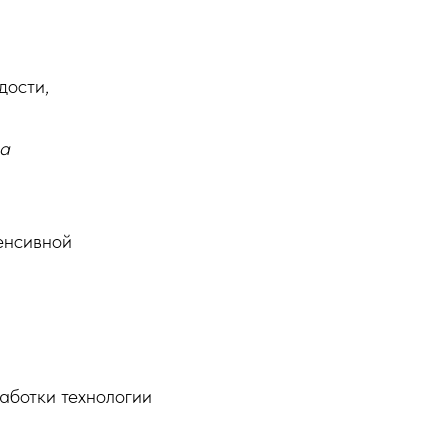
дости,
ва
енсивной
аботки технологии