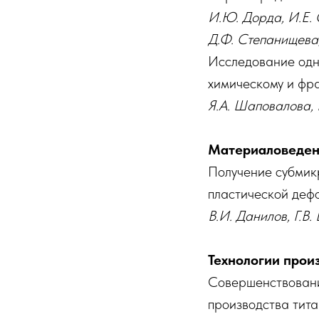
И.Ю. Дорда, И.Е. 
Д.Ф. Степанищева,
Исследование одно
химическому и фр
Я.А. Шаповалова, 
Материаловеде
Получение субмикр
пластической деф
В.И. Данилов, Г.В
Технологии прои
Совершенствовани
производства тит