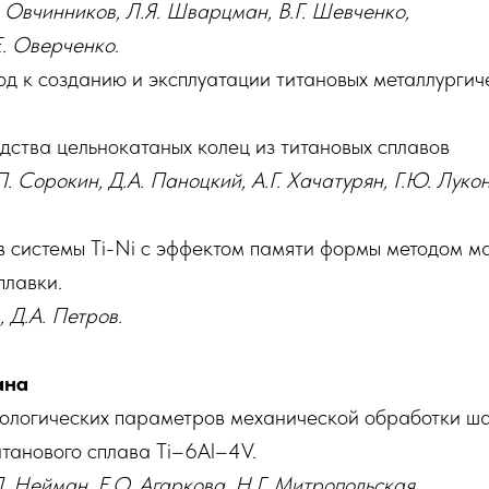
. Овчинников, Л.Я. Шварцман, В.Г. Шевченко,
Е. Оверченко.
д к созданию и эксплуатации титановых металлургич
ства цельнокатаных колец из титановых сплавов
П. Сорокин, Д.А. Паноцкий, А.Г. Хачатурян, Г.Ю. Лукон
в системы Ti-Ni с эффектом памяти формы методом м
плавки.
 Д.А. Петров.
ана
ологических параметров механической обработки ша
итанового сплава Ti–6Al–4V.
. Нейман, Е.О. Агаркова, Н.Г. Митропольская