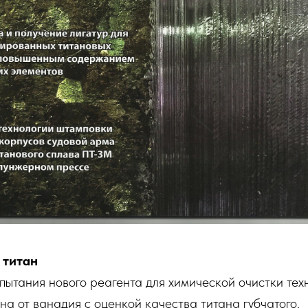
 титан
ытания нового реагента для химической очистки тех
на от ванадия с оценкой качества титана губчатого.