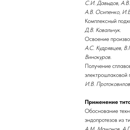
С.И. Давыдов, А.В
А.В. Осипенко, И.
Комплексный подхо
Д.В. Ковальчук.
Освоение производ
А.С. Кудрявцев, В.
Винокуров.
Получение сплаво
электрошлаковой 
И.В. Протоковилов,
Применение тит
Обоснование техн
эндопротезов из т
А.М. Мамонов, А.П