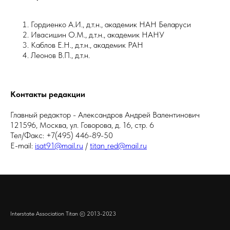
Гордиенко А.И., д.т.н., академик НАН Беларуси
Ивасишин О.М., д.т.н., академик НАНУ
Каблов Е.Н., д.т.н., академик РАН
Леонов В.П., д.т.н.
Контакты редакции
Главный редактор - Александров Андрей Валентинович
121596, Москва, ул. Говорова, д. 16, стр. 6
Тел/Факс: +7(495) 446-89-50
E-mail:
isat91@mail.ru
/
titan_red@mail.ru
Interstate Association Titan © 2013-2023