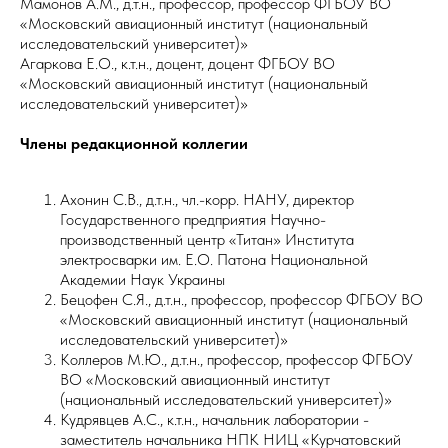
Мамонов А.М., д.т.н., профессор, профессор ФГБОУ ВО
«Московский авиационный институт (национальный
исследовательский университет)»
Агаркова Е.О., к.т.н., доцент, доцент ФГБОУ ВО
«Московский авиационный институт (национальный
исследовательский университет)»
Члены редакционной коллегии
Ахонин С.В., д.т.н., чл.-корр. НАНУ, директор
Государственного предприятия Научно-
производственный центр «Титан» Института
электросварки им. Е.О. Патона Национальной
Академии Наук Украины
Бецофен С.Я., д.т.н., профессор, профессор ФГБОУ ВО
«Московский авиационный институт (национальный
исследовательский университет)»
Коллеров М.Ю., д.т.н., профессор, профессор ФГБОУ
ВО «Московский авиационный институт
(национальный исследовательский университет)»
Кудрявцев А.С., к.т.н., начальник лаборатории -
заместитель начальника НПК НИЦ «Курчатовский