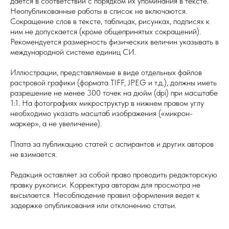
дается в соответствии с порядком их упоминания в тексте.
Неопубликованные работы в список не включаются.
Сокращение слов в тексте, таблицах, рисунках, подписях к
ним не допускается (кроме общепринятых сокращений).
Рекомендуется размерность физических величин указывать в
международной системе единиц СИ.
Иллюстрации, представляемые в виде отдельных файлов
растровой графики (формата TIFF, JPEG и т.д.), должны иметь
разрешение не менее 300 точек на дюйм (dpi) при масштабе
1:1. На фотографиях микроструктур в нижнем правом углу
необходимо указать масштаб изображения («микрон-
маркер», а не увеличение).
Плата за публикацию статей с аспирантов и других авторов
не взимается.
Редакция оставляет за собой право проводить редакторскую
правку рукописи. Корректура авторам для просмотра не
высылается. Несоблюдение правил оформления ведет к
задержке опубликования или отклонению статьи.