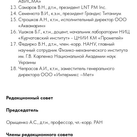
АВИСМА»
Самаров В.Н., д.т.н., президент LNT PM Inc.
Семенюта В.И., к.э.н., президент Грандис Титаниум
Строшков А.Н., к.т.н., исполнительный директор ООО
«Аквамарин»
Ушаков Б.Г., к.т.н., доцент, начальник лаборатории НИЦ
«Курчатовский институт» - ЦНИИ КМ «Прометей»
Федирко В.Н., д.т.н., член.-корр. НАНУ, главный
научный сотрудник Физико-механического института
им. Г.В. Карпенко Национальной Академии наук
Украины
Чепрасов А.И., к.т.н., заместитель генерального
директора ООО «Интермикс –Мет»
Редакционный совет
Председатель
Орыщенко А.С., д.т.н., профессор, чл.-корр. РАН
Члены редакционного совета