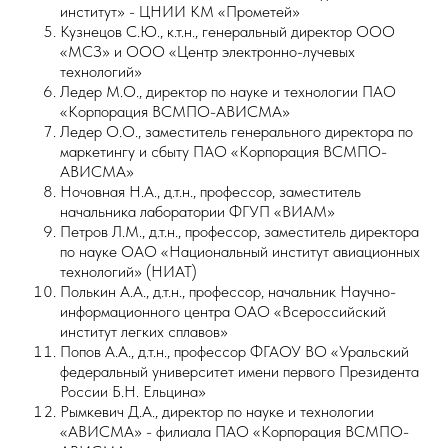
институт» - ЦНИИ КМ «Прометей»
Кузнецов С.Ю., к.т.н., генеральный директор ООО
«МСЗ» и ООО «Центр электронно-лучевых
технологий»
Ледер М.О., директор по науке и технологии ПАО
«Корпорация ВСМПО-АВИСМА»
Ледер О.О., заместитель генерального директора по
маркетингу и сбыту ПАО «Корпорация ВСМПО-
АВИСМА»
Ночовная Н.А., д.т.н., профессор, заместитель
начальника лаборатории ФГУП «ВИАМ»
Петров Л.М., д.т.н., профессор, заместитель директора
по науке ОАО «Национальный институт авиационных
технологий» (НИАТ)
Полькин А.А., д.т.н., профессор, начальник Научно-
информационного центра ОАО «Всероссийский
институт легких сплавов»
Попов А.А., д.т.н., профессор ФГАОУ ВО «Уральский
федеральный университет имени первого Президента
России Б.Н. Ельцина»
Рымкевич Д.А., директор по науке и технологии
«АВИСМА» - филиала ПАО «Корпорация ВСМПО-