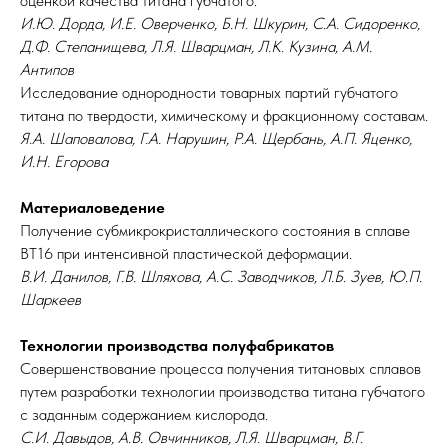
оценкой качества титана губчатого.
И.Ю. Дорда, И.Е. Оверченко, Б.Н. Шкурин, С.А. Сидоренко,
Д.Ф. Степанищева, Л.Я. Шварцман, Л.К. Кузина, А.М.
Антипов
Исследование однородности товарных партий губчатого
титана по твердости, химическому и фракционному составам.
Я.А. Шаповалова, Г.А. Нарушин, Р.А. Щербань, А.П. Яценко,
И.Н. Егорова
Материаловедение
Получение субмикрокристаллического состояния в сплаве
ВТ16 при интенсивной пластической деформации.
В.И. Данилов, Г.В. Шляхова, А.С. Заводчиков, Л.Б. Зуев, Ю.П.
Шаркеев
Технологии производства полуфабрикатов
Совершенствование процесса получения титановых сплавов
путем разработки технологии производства титана губчатого
с заданным содержанием кислорода.
С.И. Давыдов, А.В. Овчинников, Л.Я. Шварцман, В.Г.