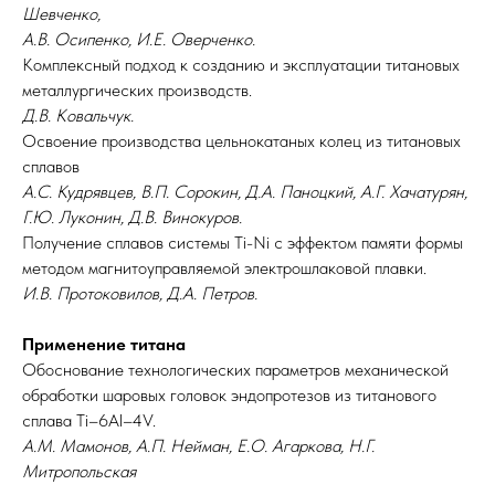
Шевченко,
А.В. Осипенко, И.Е. Оверченко.
Комплексный подход к созданию и эксплуатации титановых
металлургических производств.
Д.В. Ковальчук.
Освоение производства цельнокатаных колец из титановых
сплавов
А.С. Кудрявцев, В.П. Сорокин, Д.А. Паноцкий, А.Г. Хачатурян,
Г.Ю. Луконин, Д.В. Винокуров.
Получение сплавов системы Ti-Ni с эффектом памяти формы
методом магнитоуправляемой электрошлаковой плавки.
И.В. Протоковилов, Д.А. Петров.
Применение титана
Обоснование технологических параметров механической
обработки шаровых головок эндопротезов из титанового
сплава Ti–6Al–4V.
А.М. Мамонов, А.П. Нейман, Е.О. Агаркова, Н.Г.
Митропольская