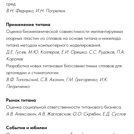
сред.
В.Н. Федирко, И.Н. Погрелюк
Применение титана
Оценка биомеханической совместимости имплантируемых
опорных пластин из сплавов на основе титана и никелида
титана методом компьютерного моделирования.
Д.Е. Гусев, М.Ю. Коллеров, Е.И. Орешко, С.С. Рудаков, П.А.
Королев
Разработка новых титановых биосовместимых сплавов для
ортопедии и стоматологии.
В.Ф. Топольский, С.В. Ахонин, Г.М. Григоренко, И.К.
Петриченко
Рынок титана
Оценка социальной ответственности титанового бизнеса.
А.В. Алексахин, А.В. Жагловская, О.О. Скрябин, Е.Д. Суслов
События и юбилеи