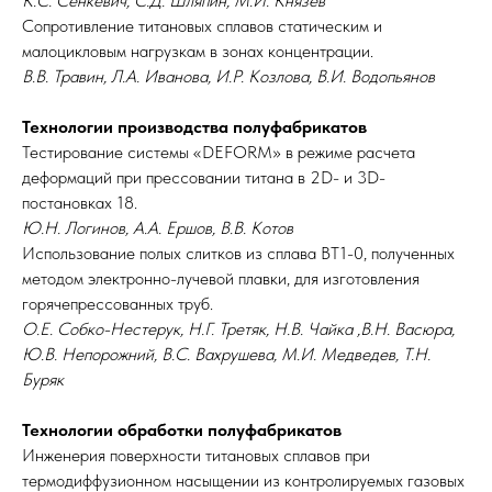
К.С. Сенкевич, С.Д. Шляпин, М.И. Князев
Сопротивление титановых сплавов статическим и
малоцикловым нагрузкам в зонах концентрации.
В.В. Травин, Л.А. Иванова, И.Р. Козлова, В.И. Водопьянов
Технологии производства полуфабрикатов
Тестирование системы «DEFORM» в режиме расчета
деформаций при прессовании титана в 2D- и 3D-
постановках 18.
Ю.Н. Логинов, А.А. Ершов, В.В. Котов
Использование полых слитков из сплава ВТ1-0, полученных
методом электронно-лучевой плавки, для изготовления
горячепрессованных труб.
О.Е. Собко-Нестерук, Н.Г. Третяк, Н.В. Чайка ,В.Н. Васюра,
Ю.В. Непорожний, В.С. Вахрушева, М.И. Медведев, Т.Н.
Буряк
Технологии обработки полуфабрикатов
Инженерия поверхности титановых сплавов при
термодиффузионном насыщении из контролируемых газовых